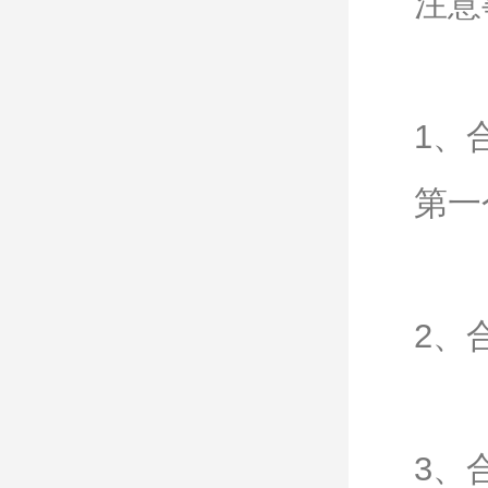
注意
1、
第一
2、
3、