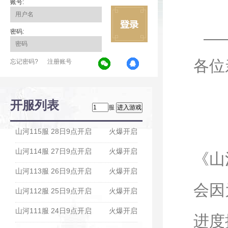
账号:
密码:
各位
忘记密码?
注册账号
开服列表
服
为
山河115服 28日9点开启
火爆开启
山河114服 27日9点开启
火爆开启
《山
山河113服 26日9点开启
火爆开启
会因
山河112服 25日9点开启
火爆开启
山河111服 24日9点开启
火爆开启
进度