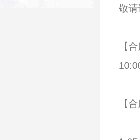
敬请
【合
10:0
【合