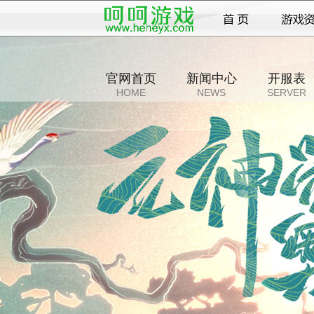
官网首页
新闻中心
开服表
HOME
NEWS
SERVER