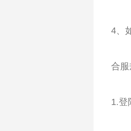
4、
合服
1.