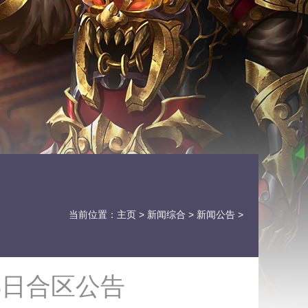
当前位置：
主页
>
新闻综合
>
新闻公告
>
3日合区公告