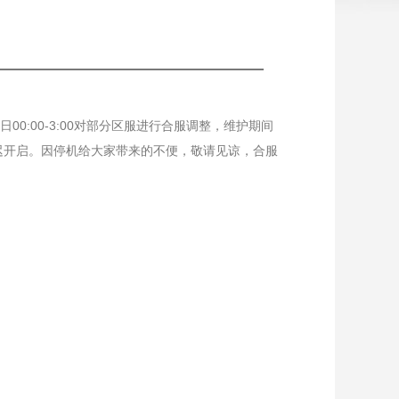
:00-3:00对部分区服进行合服调整，维护期间
迟开启。因停机给大家带来的不便，敬请见谅，合服